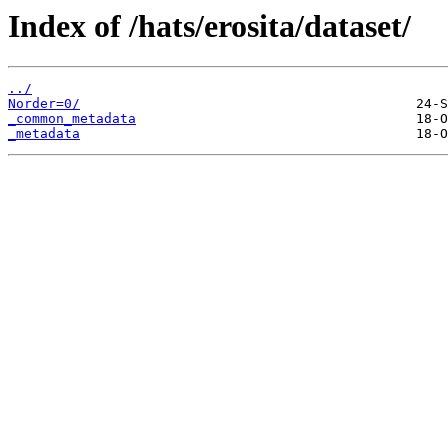
Index of /hats/erosita/dataset/
../
Norder=0/
_common_metadata
_metadata