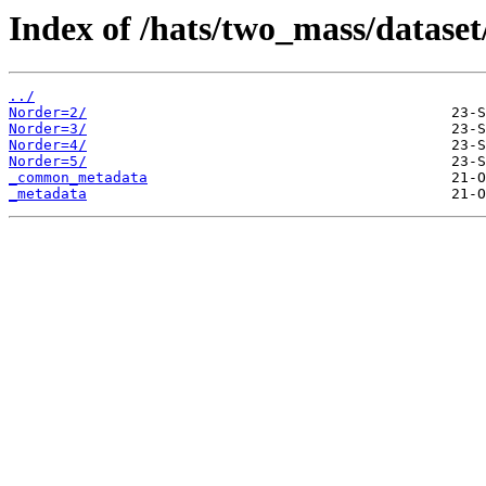
Index of /hats/two_mass/dataset
../
Norder=2/
Norder=3/
Norder=4/
Norder=5/
_common_metadata
_metadata